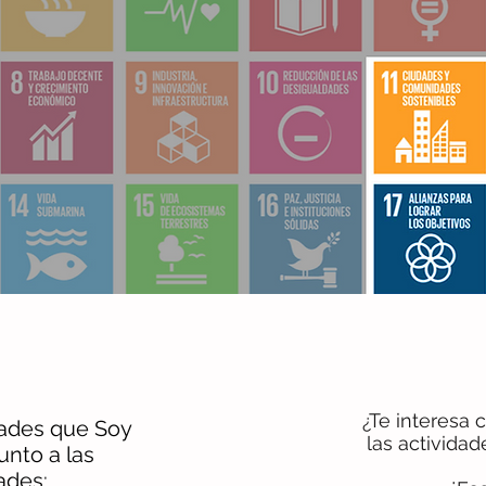
¿Te interesa
dades que Soy
las activida
unto a las
ades: