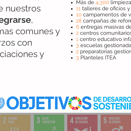
Más de
4,300
limpiez
 nuestros
11
talleres de oficios y
10
campamentos de v
tegrarse
,
18
campañas de refor
6
entregas masivas de
mas comunes y
2
centros comunitario
1
centro educativo infa
rzos con
3
escuelas gestionada
2
preparatorias gestio
ciaciones y
3
Planteles ITEA