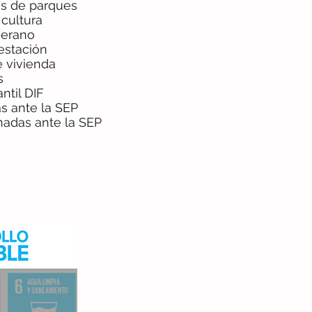
as de parques
 cultura
erano
estación
 vivienda
s
ntil DIF
s ante la SEP
nadas ante la SEP