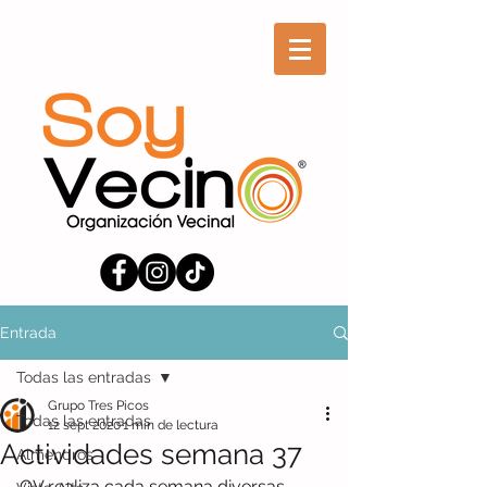
Entrada
Todas las entradas
Grupo Tres Picos
Todas las entradas
12 sept 2020
1 min de lectura
Actividades semana 37
Almendros
OV realiza cada semana diversas 