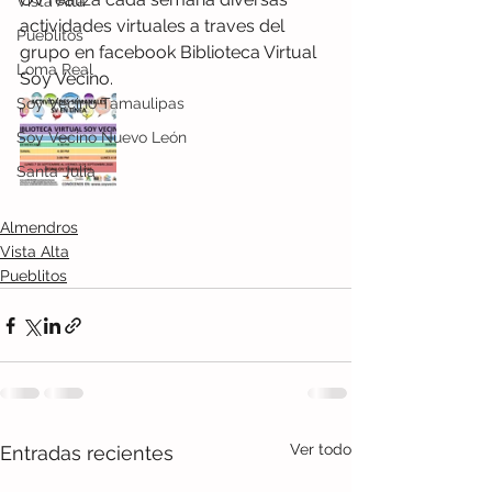
Vista Alta
actividades virtuales a traves del 
Pueblitos
grupo en facebook Biblioteca Virtual 
Loma Real
Soy Vecino. 
Soy Vecino Tamaulipas
Soy Vecino Nuevo León
Santa Julia
Almendros
Vista Alta
Pueblitos
Ver todo
Entradas recientes