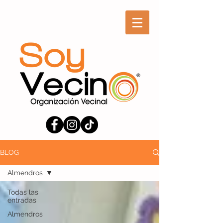
BLOG
Almendros
Todas las
entradas
Almendros