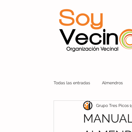
Todas las entradas
Almendros
Grupo Tres Picos
1
Soy Vecino Nuevo León
Sant
MANUAL