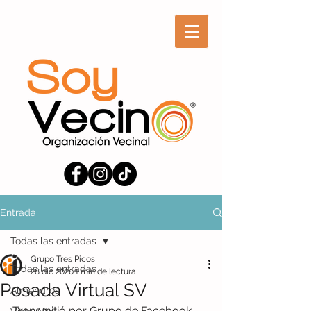
Entrada
Todas las entradas
Grupo Tres Picos
Todas las entradas
28 dic 2020
1 min de lectura
Posada Virtual SV
Almendros
Transmitió por Grupo de Facebook 