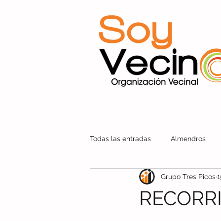
Todas las entradas
Almendros
Grupo Tres Picos
1
Soy Vecino Nuevo León
Sant
RECORRI